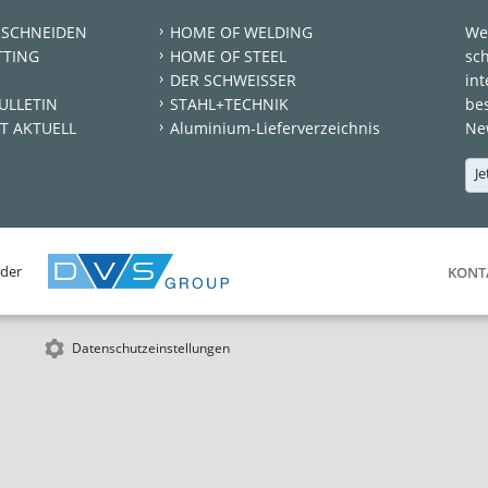
 SCHNEIDEN
HOME OF WELDING
We
TTING
HOME OF STEEL
sc
DER SCHWEISSER
int
ULLETIN
STAHL+TECHNIK
be
T AKTUELL
Aluminium-Lieferverzeichnis
New
Je
 der
KONT
Datenschutzeinstellungen