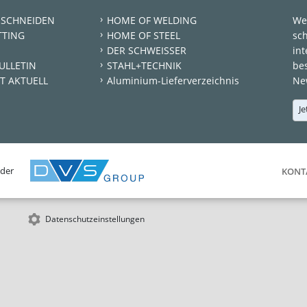
 SCHNEIDEN
HOME OF WELDING
We
TTING
HOME OF STEEL
sc
DER SCHWEISSER
int
ULLETIN
STAHL+TECHNIK
be
T AKTUELL
Aluminium-Lieferverzeichnis
New
Je
 der
KONT
Datenschutzeinstellungen