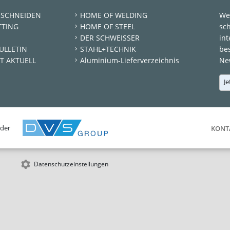
 SCHNEIDEN
HOME OF WELDING
We
TTING
HOME OF STEEL
sc
DER SCHWEISSER
int
ULLETIN
STAHL+TECHNIK
be
T AKTUELL
Aluminium-Lieferverzeichnis
New
Je
 der
KONT
Datenschutzeinstellungen