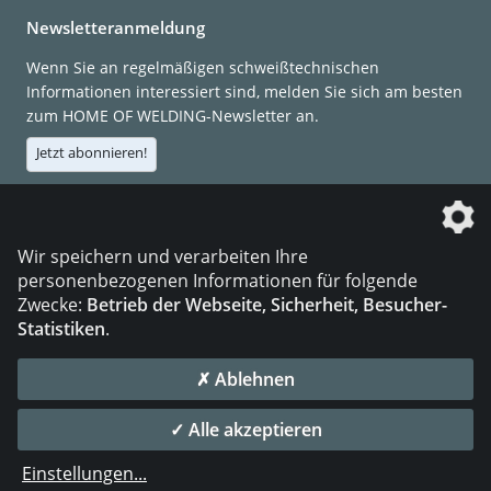
Newsletteranmeldung
Wenn Sie an regelmäßigen schweißtechnischen
Informationen interessiert sind, melden Sie sich am besten
zum HOME OF WELDING-Newsletter an.
Jetzt abonnieren!
Die DVS Media GmbH ist ein Unternehmen der
Wir speichern und verarbeiten Ihre
personenbezogenen Informationen für folgende
Zwecke:
Betrieb der Webseite, Sicherheit, Besucher-
Statistiken
.
KONTAKT
IMPRESSUM
DATENSCHUTZ
✗ Ablehnen
© 2026 DVS Media GmbH
✓ Alle akzeptieren
Datenschutzeinstellungen
Einstellungen
...
die profilschmiede - Internetagentur