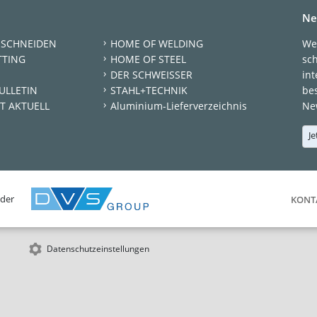
Ne
 SCHNEIDEN
HOME OF WELDING
We
TTING
HOME OF STEEL
sc
DER SCHWEISSER
int
ULLETIN
STAHL+TECHNIK
be
T AKTUELL
Aluminium-Lieferverzeichnis
New
Je
 der
KONT
Datenschutzeinstellungen