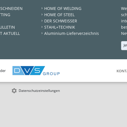
 SCHNEIDEN
HOME OF WELDING
We
TTING
HOME OF STEEL
sc
DER SCHWEISSER
int
ULLETIN
STAHL+TECHNIK
be
T AKTUELL
Aluminium-Lieferverzeichnis
New
Je
 der
KONT
Datenschutzeinstellungen