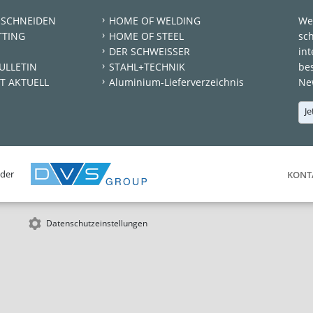
 SCHNEIDEN
HOME OF WELDING
We
TTING
HOME OF STEEL
sc
DER SCHWEISSER
int
ULLETIN
STAHL+TECHNIK
be
T AKTUELL
Aluminium-Lieferverzeichnis
New
Je
 der
KONT
Datenschutzeinstellungen