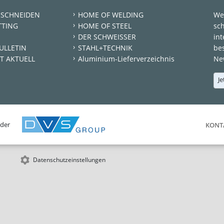
 SCHNEIDEN
HOME OF WELDING
We
TTING
HOME OF STEEL
sc
DER SCHWEISSER
int
ULLETIN
STAHL+TECHNIK
be
T AKTUELL
Aluminium-Lieferverzeichnis
New
Je
 der
KONT
Datenschutzeinstellungen