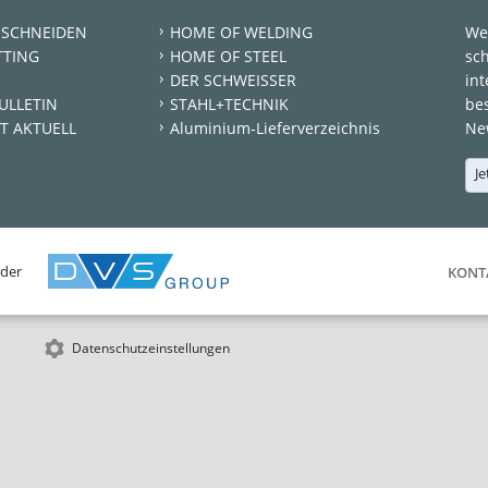
 SCHNEIDEN
HOME OF WELDING
We
TTING
HOME OF STEEL
sc
DER SCHWEISSER
int
ULLETIN
STAHL+TECHNIK
be
T AKTUELL
Aluminium-Lieferverzeichnis
New
Je
 der
KONT
Datenschutzeinstellungen