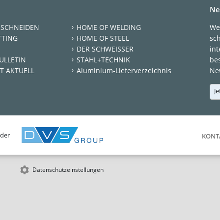
Ne
 SCHNEIDEN
HOME OF WELDING
We
TTING
HOME OF STEEL
sc
DER SCHWEISSER
int
ULLETIN
STAHL+TECHNIK
be
T AKTUELL
Aluminium-Lieferverzeichnis
New
Je
 der
KONT
Datenschutzeinstellungen