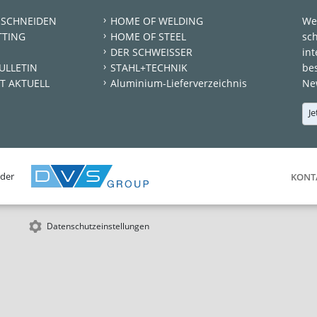
 SCHNEIDEN
HOME OF WELDING
We
TTING
HOME OF STEEL
sc
DER SCHWEISSER
int
ULLETIN
STAHL+TECHNIK
be
T AKTUELL
Aluminium-Lieferverzeichnis
New
Je
 der
KONT
Datenschutzeinstellungen