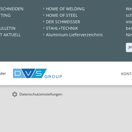
 SCHNEIDEN
HOME OF WELDING
We
TTING
HOME OF STEEL
sc
DER SCHWEISSER
int
ULLETIN
STAHL+TECHNIK
be
T AKTUELL
Aluminium-Lieferverzeichnis
New
Je
 der
KONT
Datenschutzeinstellungen