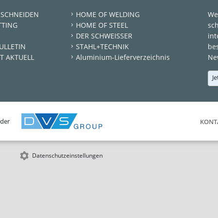
 SCHNEIDEN
HOME OF WELDING
We
TTING
HOME OF STEEL
sc
DER SCHWEISSER
int
ULLETIN
STAHL+TECHNIK
be
T AKTUELL
Aluminium-Lieferverzeichnis
New
Je
 der
KONT
Datenschutzeinstellungen