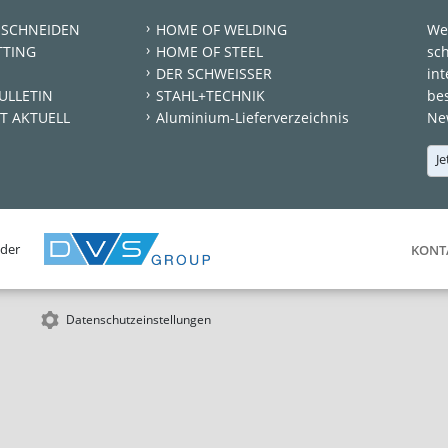
 SCHNEIDEN
HOME OF WELDING
We
TTING
HOME OF STEEL
sc
DER SCHWEISSER
int
ULLETIN
STAHL+TECHNIK
be
T AKTUELL
Aluminium-Lieferverzeichnis
New
Je
 der
KONT
Datenschutzeinstellungen