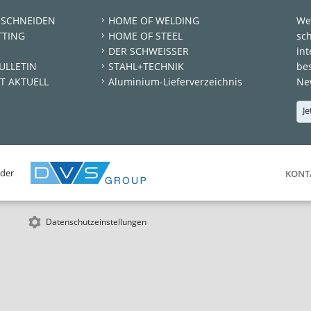
 SCHNEIDEN
HOME OF WELDING
We
TTING
HOME OF STEEL
sc
DER SCHWEISSER
int
ULLETIN
STAHL+TECHNIK
be
T AKTUELL
Aluminium-Lieferverzeichnis
New
Je
 der
KONT
Datenschutzeinstellungen