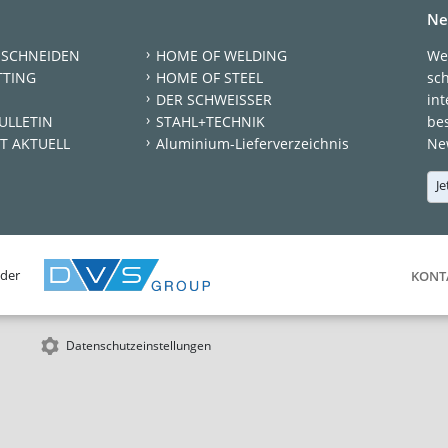
Ne
 SCHNEIDEN
HOME OF WELDING
We
TTING
HOME OF STEEL
sc
DER SCHWEISSER
int
ULLETIN
STAHL+TECHNIK
be
T AKTUELL
Aluminium-Lieferverzeichnis
New
Je
 der
KONT
Datenschutzeinstellungen