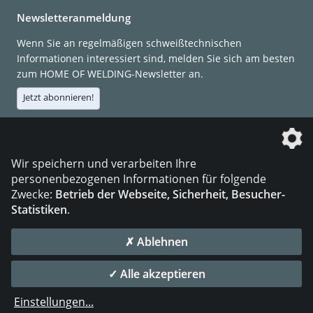
Newsletteranmeldung
Wenn Sie an regelmäßigen schweißtechnischen
Informationen interessiert sind, melden Sie sich am besten
zum HOME OF WELDING-Newsletter an.
Jetzt abonnieren!
Die DVS Media GmbH ist ein Unternehmen der
Wir speichern und verarbeiten Ihre
personenbezogenen Informationen für folgende
Zwecke:
Betrieb der Webseite, Sicherheit, Besucher-
Statistiken
.
KONTAKT
IMPRESSUM
DATENSCHUTZ
✗ Ablehnen
© 2026 DVS Media GmbH
✓ Alle akzeptieren
Datenschutzeinstellungen
Einstellungen
...
die profilschmiede - Internetagentur