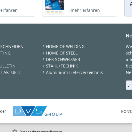
 erfahren
› mehr erfahren
Ne
 SCHNEIDEN
HOME OF WELDING
We
TTING
HOME OF STEEL
sc
DER SCHWEISSER
int
ULLETIN
STAHL+TECHNIK
be
T AKTUELL
Aluminium-Lieferverzeichnis
New
Je
 der
KONT
Datenschutzeinstellungen