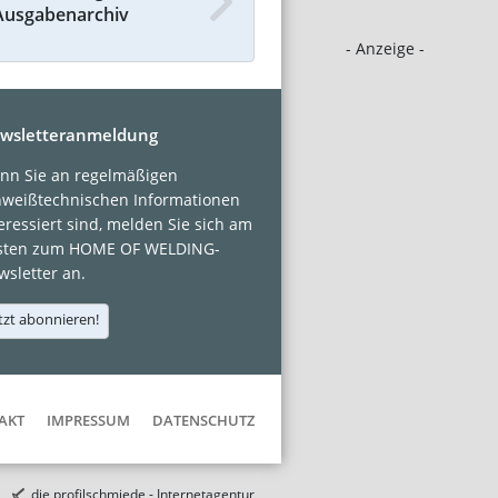
Ausgabenarchiv
- Anzeige -
wsletteranmeldung
nn Sie an regelmäßigen
hweißtechnischen Informationen
eressiert sind, melden Sie sich am
sten zum HOME OF WELDING-
sletter an.
tzt abonnieren!
AKT
IMPRESSUM
DATENSCHUTZ
die profilschmiede - Internetagentur